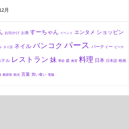
12月
ん
すーちゃん
ショッピン
エンタメ
お出かけ
お酒
イベント
パース
バンコク
ネイル
パーティー
ル
タイ語
ビーチ
料理
レストラン
妹
日本
ホテル
庭
日本語
映画
季節
教育
言葉
買い食い
猫
糖尿病
観光
電脳