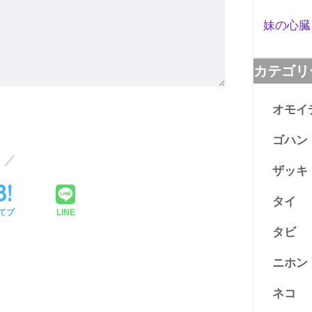
妹の心臓
カテゴリ
オモイ
ゴハン
ザッキ
タイ
てブ
LINE
タビ
ニホン
ネコ